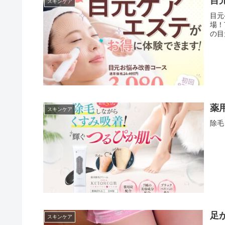
目
スキンケア
目元
場！
の目
薬
スキンケア
除毛
足
スキンケア