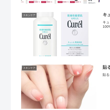
キ
スキンケア
キュ
10
貼
スキンケア
貼る