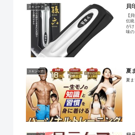
貝印
スキンケア
【貝
伝統
がけ
味の
夏
スキンケア
夏ま