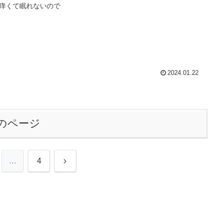
痒くて眠れないので
2024.01.22
のページ
次
…
4
へ