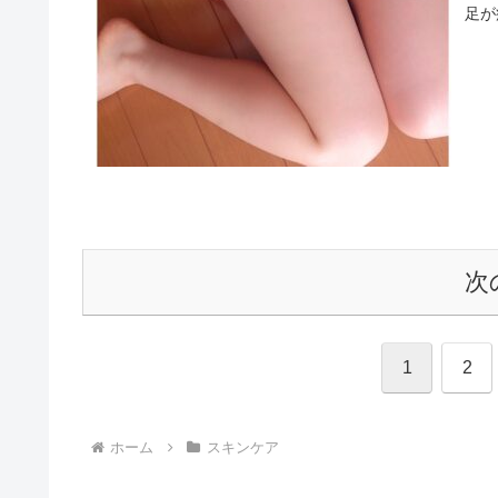
足が
次
1
2
ホーム
スキンケア