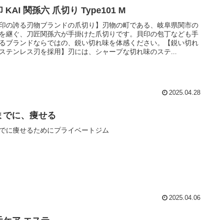
 KAI 関孫六 爪切り Type101 M
印の誇る刃物ブランドの爪切り】刃物の町である、岐阜県関市の
を継ぐ、刀匠関孫六が手掛けた爪切りです。貝印の包丁なども手
るブランドならではの、鋭い切れ味を体感ください。【鋭い切れ
ステンレス刃を採用】刃には、シャープな切れ味のステ...
2025.04.28
までに、痩せる
でに痩せるためにプライベートジム
2025.04.06