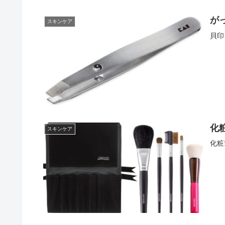
が
スキンケア
貝印
化
スキンケア
化粧