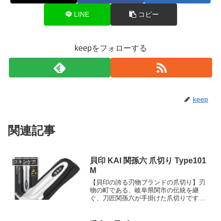
LINE
コピー
keepをフォローする
keep
関連記事
貝印 KAI 関孫六 爪切り Type101
スキンケア
M
【貝印の誇る刃物ブランドの爪切り】刃
物の町である、岐阜県関市の伝統を継
ぐ、刀匠関孫六が手掛けた爪切りです。
貝印の包丁なども手がけるブランドなら
ではの、鋭い切れ味を体感ください。