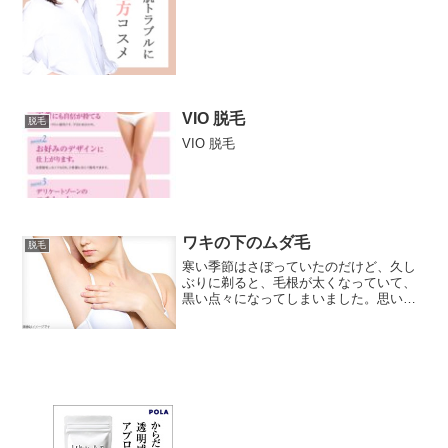
肌バリアの低下につながり気付けばお肌
がボロボロ…。なんてことも。『本当は
いつだってキレイでい...
VIO 脱毛
脱毛
VIO 脱毛
ワキの下のムダ毛
脱毛
寒い季節はさぼっていたのだけど、久し
ぶりに剃ると、毛根が太くなっていて、
黒い点々になってしまいました。思い切
って、脱毛にチャレンジしたいと思いま
す。調べてゆくと色々な脱毛が有る事に
ビックリ。毎年進化して行く脱毛の技術
には驚かされます、自分の...