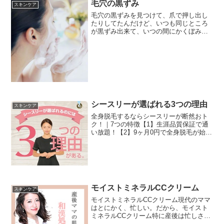
【鋭い切れ味のステンレス刃を採用】刃
毛穴の黒ずみ
スキンケア
には、シャープな切れ味のステ...
毛穴の黒ずみを見つけて、爪で押し出し
たりしてたんだけど、いつも同じところ
が黒ずみ出来て、いつの間にかくぼみに
なってしまいました。皮脂や角栓が原因
で黒い点々が出来ちゃうんだけど、正し
い洗顔で予防が出来るんです。洗顔の時
に、ごしごしこすってしま...
シースリーが選ばれる3つの理由
スキンケア
全身脱毛するならシースリーが断然おト
ク！｜7つの特徴【1】生涯品質保証で通
い放題！【2】9ヶ月0円で全身脱毛が始め
られる【3】全身53箇所まるごと脱毛
【4】45分超光速脱毛【5】脱毛専門学校
卒業者のみ【6】高級ホテルクラスの店舗
内装【7】オンライン全店どこでも予約｜
日本最安値｜唯一の国産脱毛機械｜他に
も特典がもりだくさん！
モイストミネラルCCクリーム
スキンケア
モイストミネラルCCクリーム現代のママ
はとにかく、忙しい。だから、モイスト
ミネラルCCクリーム特に産後は忙しさや
ホルモンバランスの変化が肌ストレスや